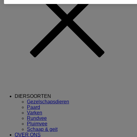
DIERSOORTEN
Gezelschapsdieren
Paard
Varken
Rundvee
Pluimvee
Schaap & geit
OVER ONS