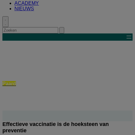
ACADEMY
NIEUWS
Toggle
search
Zoeken
Submit
search
Paard
Management
Effectieve vaccinatie is de hoeksteen van
preventie